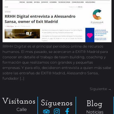
RRHH Digital es el principal periódico online de recursos
humanos. El mes pasado, se acercaron a EXIT® Madrid para
conocer en detalle el trabajo de team building, coaching y
formación que realizamos con grandes y pequeñas
empresas. Y para ello, decidieron entrevista a quien más sabe
sobre las entrañas de EXIT® Madrid, Alessandro Sansa,
fundador […]
Siguiente
→
Visítanos
Síguenos
Blog
Calle
Noticias