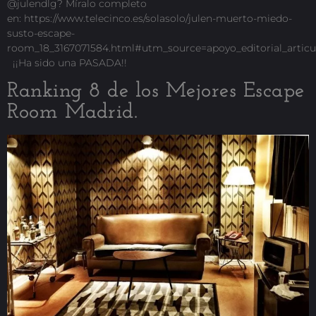
@julendlg? Míralo completo
en: https://www.telecinco.es/solasolo/julen-muerto-miedo-
susto-escape-
room_18_3167071584.html#utm_source=apoyo_editorial_articu
¡¡Ha sido una PASADA!!
Ranking 8 de los Mejores Escape
Room Madrid.