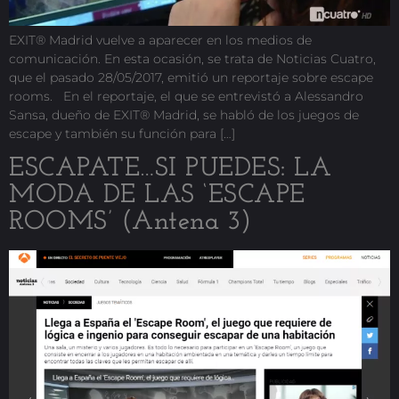
EXIT® Madrid vuelve a aparecer en los medios de
comunicación. En esta ocasión, se trata de Noticias Cuatro,
que el pasado 28/05/2017, emitió un reportaje sobre escape
rooms. En el reportaje, el que se entrevistó a Alessandro
Sansa, dueño de EXIT® Madrid, se habló de los juegos de
escape y también su función para […]
ESCAPATE…SI PUEDES: LA
MODA DE LAS ‘ESCAPE
ROOMS’ (Antena 3)