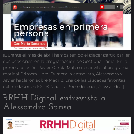
¡Durante el mes de abril hemos tenido el placer participar, en
dos ocasiones, en la programación de Gestiona Radio! En la
primera ocasión, Javier García Mateo nos invitó al programa
matinal Primera Hora. Durante la entrevista, Alessandro y
Javier hablaron sobre Madrid, una de las ciudades favoritas
del fundador de EXIT® Madrid. Poco después, Alessandro […]
RRHH Digital entrevista a
Alessandro Sansa