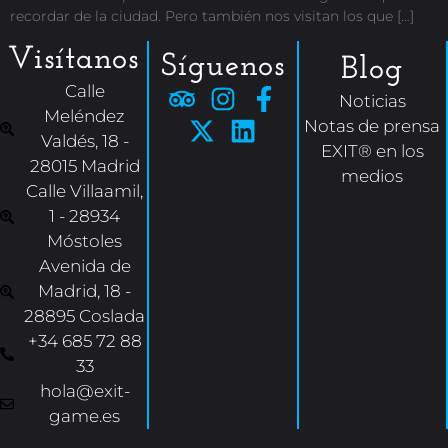
recordar de la ciudad. Pero también nos visitan los que […]
Visítanos
Síguenos
Blog
Calle
Noticias
Meléndez
Notas de prensa
Valdés, 18 -
EXIT® en los
28015 Madrid
medios
Calle Villaamil,
1 - 28934
Móstoles
Avenida de
Madrid, 18 -
28895 Coslada
+34 685 72 88
33
hola@exit-
game.es