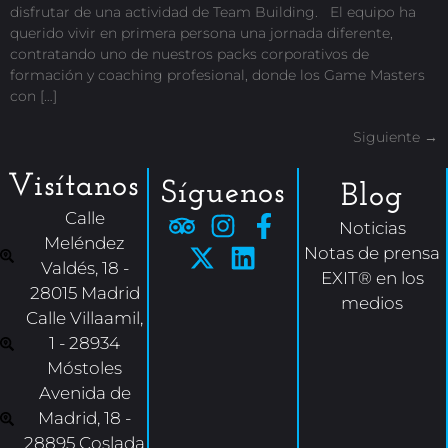
disfrutar de una actividad de Team Building. El equipo ha
querido vivir en primera persona una jornada diferente,
contratando uno de nuestros packs corporativos de
formación y coaching profesional, donde los Game Masters
con […]
Siguiente
→
Visítanos
Síguenos
Blog
Calle
Noticias
Meléndez
Notas de prensa
Valdés, 18 -
EXIT® en los
28015 Madrid
medios
Calle Villaamil,
1 - 28934
Móstoles
Avenida de
Madrid, 18 -
28895 Coslada