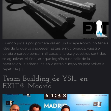
Cuando jugáis por primera vez en un Escape Room, no tenéis
idea de lo que va a suceder. Estáis emocionados, vuestro
cerebro parece pensar mil cosas a la vez y vuestros sentidos
se agudizan. Al final, aunque logréis o no salir de la
habitación, la adrenalina en vuestro cuerpo os pide volver a
repetir la […]
Team Building de YSI… en
EXIT® Madrid