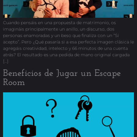
Cuando pensáis en una propuesta de matrimonio, os
imagináis principalmente un anillo, un discurso, dos
personas enamoradas y un beso que finaliza con un “Sí
acepto”. Pero ¿Qué pasaría si a esa perfecta imagen clásica le
agregáis creatividad, intelecto y 66 minutos de una cuenta
atrás? El resultado es una pedida de mano original cargada
[…]
Beneficios de Jugar un Escape
Room