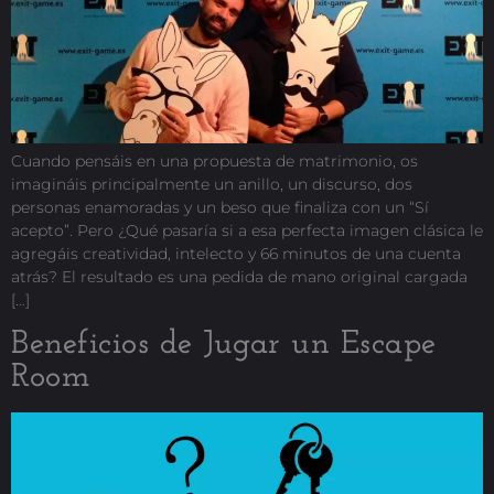
Cuando pensáis en una propuesta de matrimonio, os
imagináis principalmente un anillo, un discurso, dos
personas enamoradas y un beso que finaliza con un “Sí
acepto”. Pero ¿Qué pasaría si a esa perfecta imagen clásica le
agregáis creatividad, intelecto y 66 minutos de una cuenta
atrás? El resultado es una pedida de mano original cargada
[…]
Beneficios de Jugar un Escape
Room