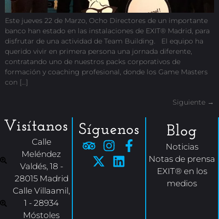
Este jueves 22 de Marzo, Ocho Directores de un importante
banco han estado en las instalaciones de EXIT® Madrid, para
disfrutar de una actividad de Team Building. El equipo ha
querido vivir en primera persona una jornada diferente,
contratando uno de nuestros packs corporativos de
formación y coaching profesional, donde los Game Masters
con […]
Siguiente
→
Visítanos
Síguenos
Blog
Calle
Noticias
Meléndez
Notas de prensa
Valdés, 18 -
EXIT® en los
28015 Madrid
medios
Calle Villaamil,
1 - 28934
Móstoles