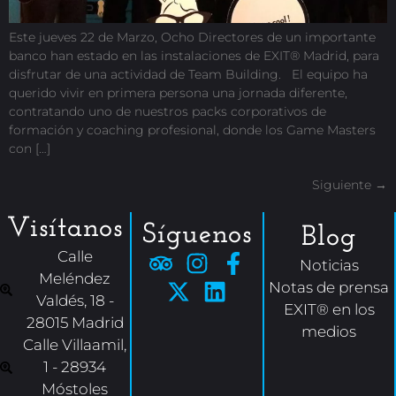
Este jueves 22 de Marzo, Ocho Directores de un importante
banco han estado en las instalaciones de EXIT® Madrid, para
disfrutar de una actividad de Team Building. El equipo ha
querido vivir en primera persona una jornada diferente,
contratando uno de nuestros packs corporativos de
formación y coaching profesional, donde los Game Masters
con […]
Siguiente
→
Visítanos
Síguenos
Blog
Calle
Noticias
Meléndez
Notas de prensa
Valdés, 18 -
EXIT® en los
28015 Madrid
medios
Calle Villaamil,
1 - 28934
Móstoles