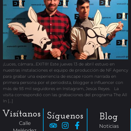
¡Luces, cámara…EXIT®! Este jueves 13 de abril estuvo en
nuestras instalaciones el equipo de producción de NF Agency
para grabar una experiencia de escape room narrada en
primera persona por el periodista, blogger e influencer con
más de 93 mil seguidores en Instagram, Jesús Reyes. La
visita correspondió con las grabaciones del programa The All
In […]
Visítanos
Síguenos
Blog
Calle
Noticias
Meléndez