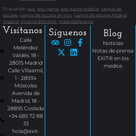
Etiquetado
exit
,
exit game
,
exit game madrid
,
juegos de
escape
,
juegos de escape en vivo
,
juegos de escape Madrid
,
madrid
,
madrid diferente
,
madriddiferente
Visítanos
Síguenos
Blog
Calle
Noticias
Meléndez
Notas de prensa
Valdés, 18 -
EXIT® en los
28015 Madrid
medios
Calle Villaamil,
1 - 28934
Móstoles
Avenida de
Madrid, 18 -
28895 Coslada
+34 685 72 88
33
hola@exit-