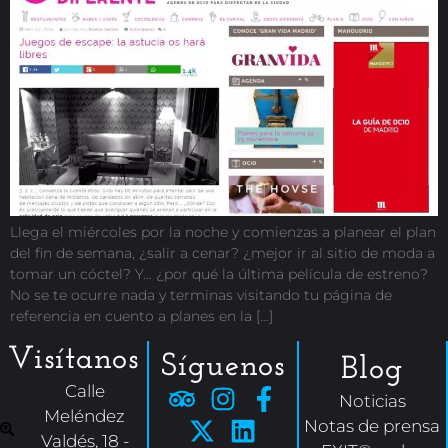
Llega el miércoles por la noche y comienzas a planear el plan
del fin de semana, ¿salir a cenar? ¿mejor ir al sitio de moda a
tomar un cóctel? Y… ¿por qué la última película de estreno?
No se te ocurre nada y terminas visitando tu página de
referencia en cuento a planes en la […]
Visítanos
Síguenos
Blog
Calle
Noticias
Meléndez
Notas de prensa
Valdés, 18 -